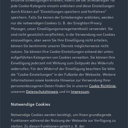
einzelne Einwilligungen erteilen, indem Sie die Schieberegler für
jede Cookie-Kategorie einzeln anklicken und diese Einstellungen
0375 353660
durch Klicken auf "Einstellungen speichern und fortfahren"
speichern. Falls Sie keinen der Schieberegler anklicken, werden
info@huster.de
nur die notwendigen Cookies (z. B. der Ensighten Privacy
Manager, unser Einwilligungsmanagementtool) verwendet. Sie
sind nicht gesetzlich verpflichtet, in die Verwendung von Cookies
Kontaktdaten herunterladen
einzuwilligen, aber wenn Sie Ihre Einwilligung nicht erteilen,
können Sie bestimmte unserer Dienste möglicherweise nicht
nutzen. Sie können Ihre Cookie-Einstellungen anhand der unten
aufgeführten Kategorien von Cookies verwalten. Sie können Ihre
Öffnungszeiten
Einwilligung jederzeit mit Wirkung zum Zeitpunkt des Widerrufs
widerrufen. Für den Widerruf der Einwilligung beachten Sie bitte
die "Cookie-Einstellungen" in der Fußzeile der Webseite. Weitere
Informationen sowie konkrete Hinweise zur Verwendung Ihrer
Service
personenbezogenen Daten finden Sie in unserer
Cookie Richtlinie
,
Geöffnet bis
21:00
unserem
Datenschutzhinweis
und im
Impressum
.
Notwendige Cookies
Teile- & Zubehörverkauf
Geöffnet bis
21:00
Notwendige Cookies werden benötigt, um Ihnen grundlegende
Funktionen während der Nutzung der Webseite zur Verfügung zu
stellen. Zu diesen Funktionen gehört z. B. der