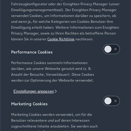
Fahrzeugkonfigurator oder der Ensighten Privacy Manager (unser
Einwilligungsmanagementtool). Der Ensighten Privacy Manager
Zurück nach oben
verwendet Cookies, um Informationen darüber zu speichern, ob
und wenn ja, für welche Kategorien von Cookies Benutzer ihre
Einwilligung erteilt haben. Weitere Informationen zum Ensighten
Modelle
Privacy Manager, sowie zu Ihren Rechten als betroffene Person
können Sie in unserer
Cookie Richtlinie
nachlesen.
Kaufen & leasen
Alle Modelle
Performance Cookies
Modelle vergleichen
Service & Zubehör
Performance Cookies sammeln Informationen
Neuwagensuche
darüber, wie unsere Webseite genutzt wird (z. B.
Elektromodelle
Anzahl der Besuche, Verweildauer). Diese Cookies
Gebrauchtwagensuche
Support
werden zur Optimierung der Webseite verwendet.
Saisonale Angebote
Plug-in-Hybride
Gebrauchtwagen
Einstellungen anpassen
Audi Services
Über Audi
Kundenservice
Finanzierung
Marketing Cookies
Garantie
Händlersuche
Aktionen & Angebote
Unternehmen
Marketing Cookies werden verwendet, um für die
Audi digital services
Benutzer relevantere und auf deren Interessen
Audi Code
Geschäftskunden
Karriere
zugeschnittene Inhalte anzubieten. Sie werden auch
myAudi