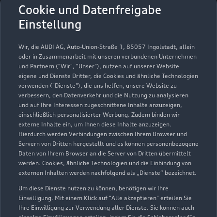
Autohaus Joachim Huster
Cookie und Datenfreigabe
GmbH Standort Zwickau
Einstellung
Servicepartner
e-tron
Wir, die AUDI AG, Auto-Union-Straße 1, 85057 Ingolstadt, allein
oder in Zusammenarbeit mit unseren verbundenen Unternehmen
und Partnern ("Wir", "Unser"), nutzen auf unserer Website
eigene und Dienste Dritter, die Cookies und ähnliche Technologien
verwenden ("Dienste"), die uns helfen, unsere Website zu
verbessern, den Datenverkehr und die Nutzung zu analysieren
und auf Ihre Interessen zugeschnittene Inhalte anzuzeigen,
einschließlich personalisierter Werbung. Zudem binden wir
externe Inhalte ein, um Ihnen diese Inhalte anzuzeigen.
Hierdurch werden Verbindungen zwischen Ihrem Browser und
Servern von Dritten hergestellt und es können personenbezogene
Daten von Ihrem Browser an die Server von Dritten übermittelt
werden. Cookies, ähnliche Technologien und die Einbindung von
externen Inhalten werden nachfolgend als „Dienste“ bezeichnet.
Um diese Dienste nutzen zu können, benötigen wir Ihre
Leipziger Straße 250
Einwilligung. Mit einem Klick auf "Alle akzeptieren" erteilen Sie
08058 Zwickau
Ihre Einwilligung zur Verwendung aller Dienste. Sie können auch