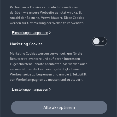
Modelle vergleichen
Service & Zubehör
Performance Cookies sammeln Informationen
Neuwagensuche
darüber, wie unsere Webseite genutzt wird (z. B.
Elektromodelle
Anzahl der Besuche, Verweildauer). Diese Cookies
Gebrauchtwagensuche
Support
werden zur Optimierung der Webseite verwendet.
Saisonale Angebote
Plug-in-Hybride
Gebrauchtwagen
Einstellungen anpassen
Audi Services
Über Audi
Kundenservice
Finanzierung
Marketing Cookies
Garantie
Händlersuche
Aktionen & Angebote
Unternehmen
Marketing Cookies werden verwendet, um für die
Audi digital services
Benutzer relevantere und auf deren Interessen
Audi Code
Geschäftskunden
Karriere
zugeschnittene Inhalte anzubieten. Sie werden auch
myAudi
verwendet, um die Erscheinungshäufigkeit einer
Häufige Fragen (FAQ)
Investor Relations
Werbeanzeige zu begrenzen und um die Effektivität
© 2026 AUDI AG. Alle Rechte vorbehalten
von Werbekampagnen zu messen und zu steuern.
Audi Online Beratung
Presse & Media Center
Impressum
Rechtliches
Hinweisgebersystem
Einstellungen anpassen
Online-Terminvereinbarung
Datenschutz
Datenschutzinformation
Cookie-Einstellungen
Servicekontakt
Cookie-Richtlinie
Barrierefreiheit
Audi erleben
Alle akzeptieren
Digital Services Act
EU Data Act
Bordbuch & Bedienungsanleitungen
Newsletter