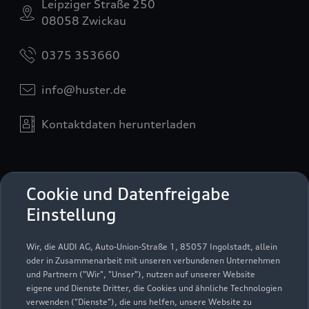
Leipziger Straße 250
08058 Zwickau
0375 353660
info@huster.de
Kontaktdaten herunterladen
Öffnungszeiten
Cookie und Datenfreigabe
Einstellung
Service
Wir, die AUDI AG, Auto-Union-Straße 1, 85057 Ingolstadt, allein
Geschlossen
,
öffnet am
Montag 06:00
oder in Zusammenarbeit mit unseren verbundenen Unternehmen
und Partnern ("Wir", "Unser"), nutzen auf unserer Website
eigene und Dienste Dritter, die Cookies und ähnliche Technologien
Teile- & Zubehörverkauf
verwenden ("Dienste"), die uns helfen, unsere Website zu