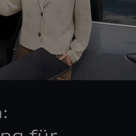
:
ng für